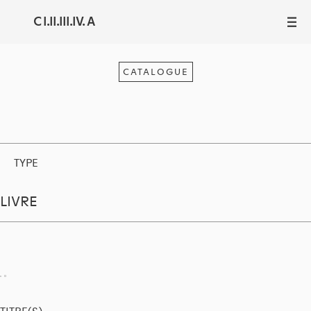
C I.II.III.IV. A
III
CATALOGUE
TYPE
LIVRE