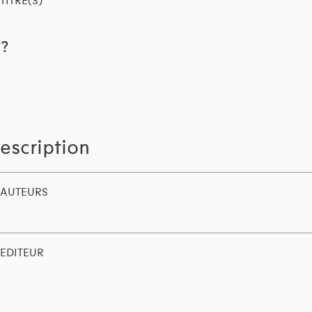
TITRE(S)
??
escription
AUTEURS
EDITEUR