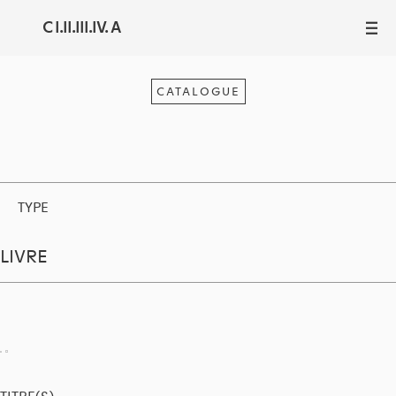
C I.II.III.IV. A
III
CATALOGUE
TYPE
LIVRE