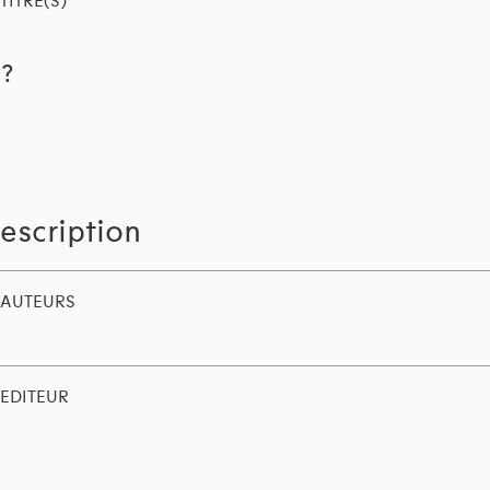
TITRE(S)
??
escription
AUTEURS
EDITEUR