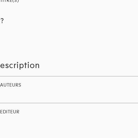
TITRE(S)
??
escription
AUTEURS
EDITEUR