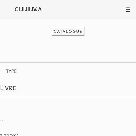
C I.II.III.IV. A
III
CATALOGUE
TYPE
LIVRE