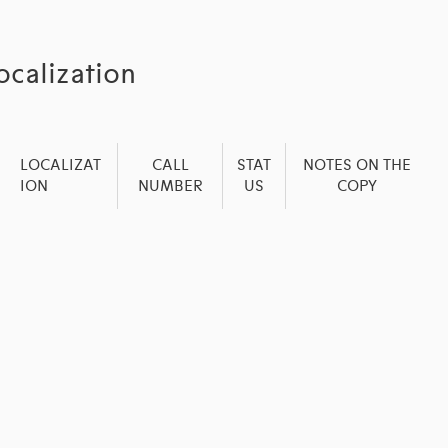
ocalization
LOCALIZAT
CALL
STAT
NOTES ON THE
ION
NUMBER
US
COPY