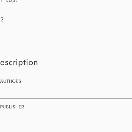
TITLE(S)
??
escription
AUTHORS
PUBLISHER