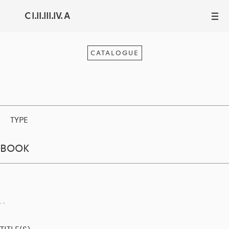
C I.II.III.IV. A
III
CATALOGUE
TYPE
BOOK