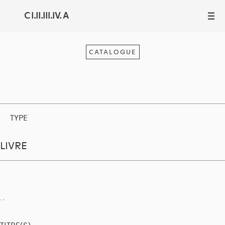
C I.II.III.IV. A
III
CATALOGUE
TYPE
LIVRE