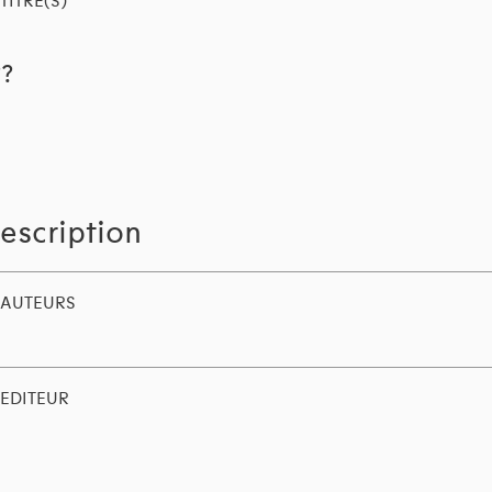
TITRE(S)
??
escription
AUTEURS
EDITEUR