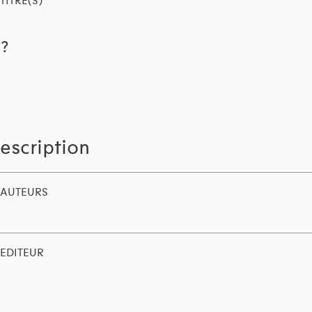
TITRE(S)
??
escription
AUTEURS
EDITEUR