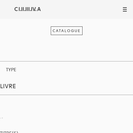
C I.II.III.IV. A
III
CATALOGUE
TYPE
LIVRE