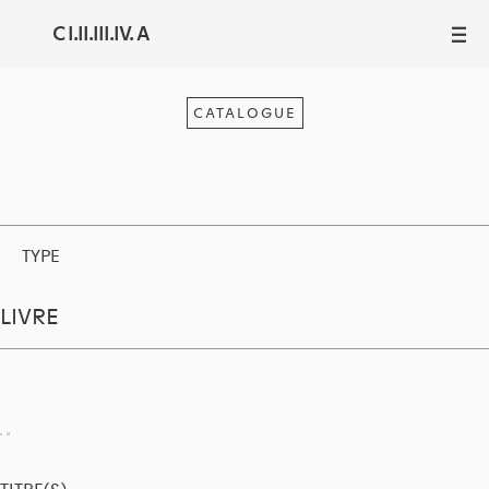
C I.II.III.IV. A
III
CATALOGUE
TYPE
LIVRE