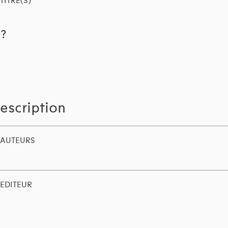
TITRE(S)
??
escription
AUTEURS
EDITEUR