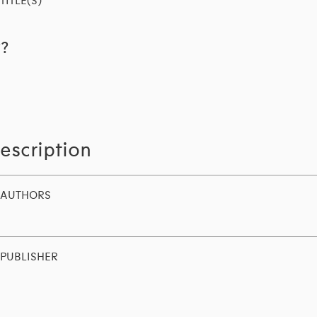
TITLE(S)
??
escription
AUTHORS
PUBLISHER