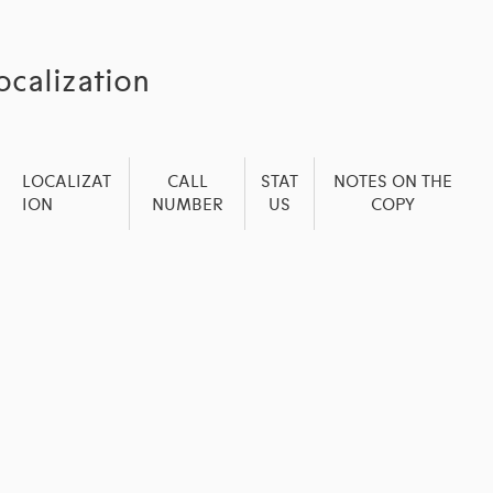
ocalization
LOCALIZAT
CALL
STAT
NOTES ON THE
ION
NUMBER
US
COPY