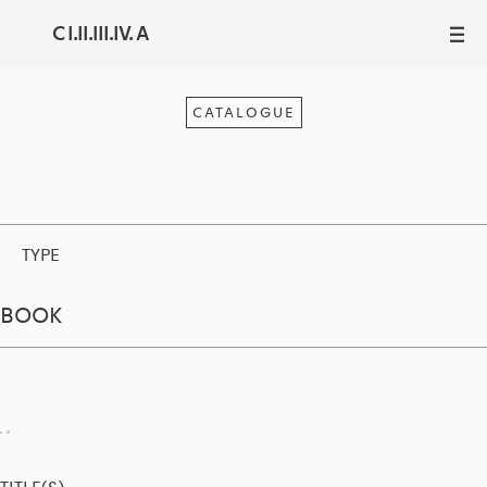
C I.II.III.IV. A
III
CATALOGUE
TYPE
BOOK