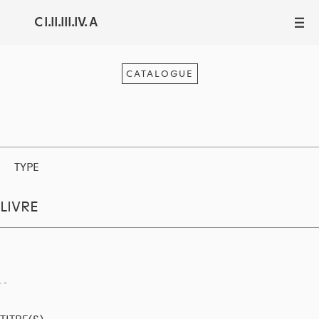
C I.II.III.IV. A
III
CATALOGUE
TYPE
LIVRE