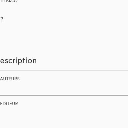
TITRE(S)
??
escription
AUTEURS
EDITEUR