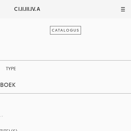
C I.II.III.IV. A
III
CATALOGUS
TYPE
BOEK