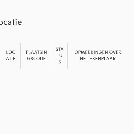
ocatie
STA
LOC
PLAATSIN
OPMERKINGEN OVER
TU
ATIE
GSCODE
HET EXENPLAAR
S