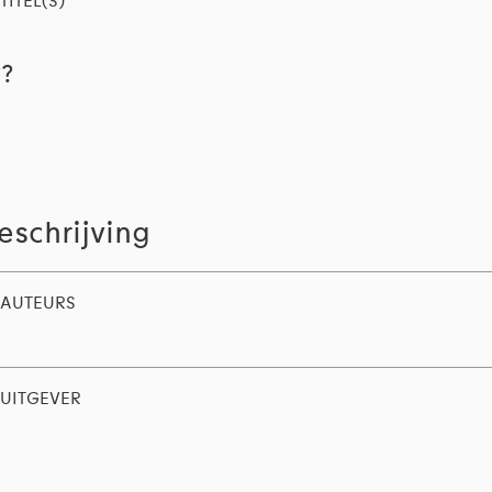
TITEL(S)
??
eschrijving
AUTEURS
UITGEVER