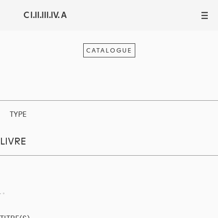
C I.II.III.IV. A
III
CATALOGUE
TYPE
LIVRE