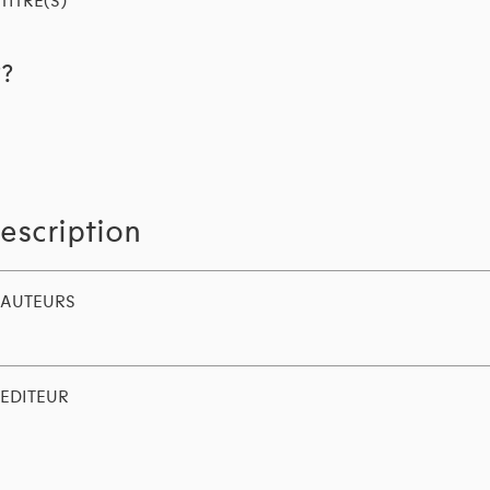
TITRE(S)
??
escription
AUTEURS
EDITEUR