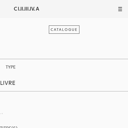
C I.II.III.IV. A
III
CATALOGUE
TYPE
LIVRE