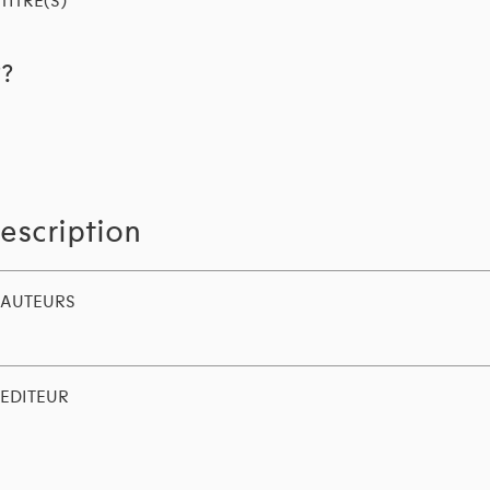
TITRE(S)
??
escription
AUTEURS
EDITEUR