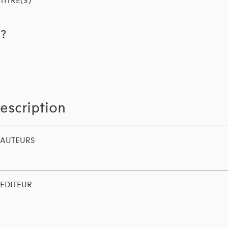
TITRE(S)
??
escription
AUTEURS
EDITEUR