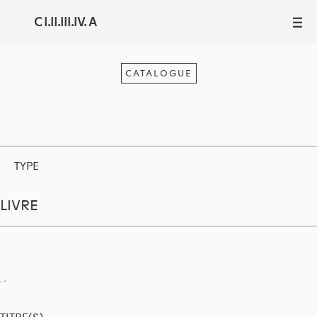
C I.II.III.IV. A
III
CATALOGUE
TYPE
LIVRE