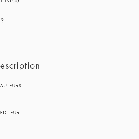
TITRE(S)
??
escription
AUTEURS
EDITEUR