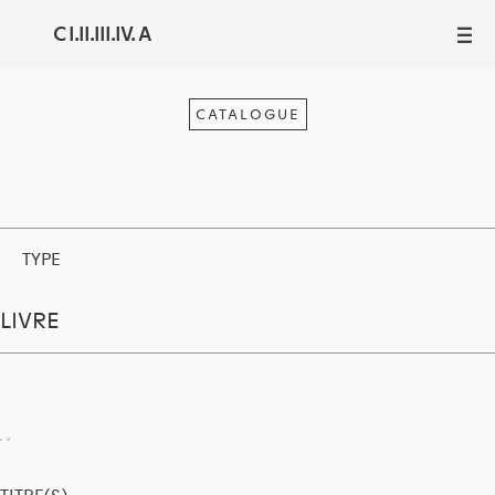
C I.II.III.IV. A
III
CATALOGUE
TYPE
LIVRE