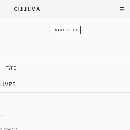
C I.II.III.IV. A
III
CATALOGUE
TYPE
LIVRE