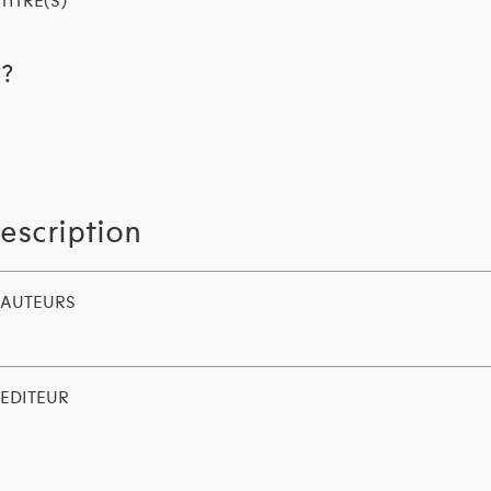
TITRE(S)
??
escription
AUTEURS
EDITEUR