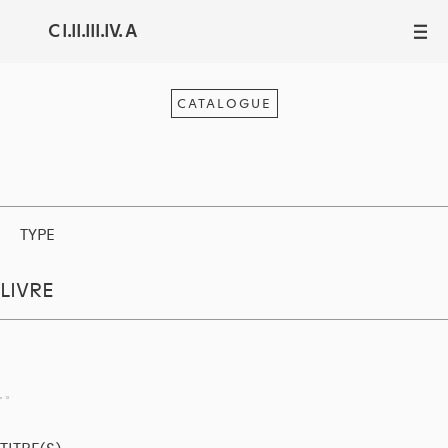
C I.II.III.IV. A
III
CATALOGUE
TYPE
LIVRE