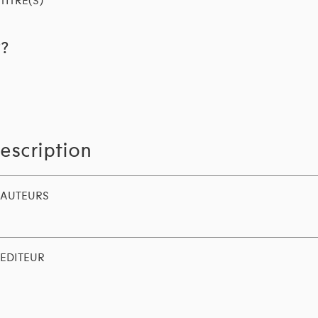
TITRE(S)
??
escription
AUTEURS
EDITEUR