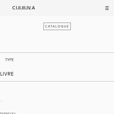
C I.II.III.IV. A
III
CATALOGUE
TYPE
LIVRE