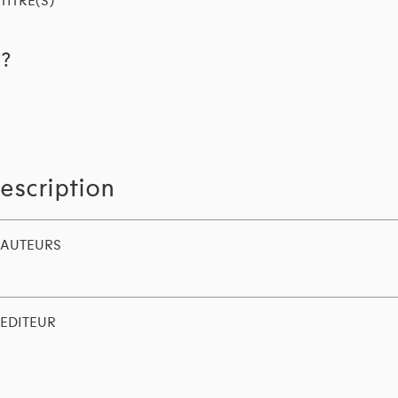
TITRE(S)
??
escription
AUTEURS
EDITEUR