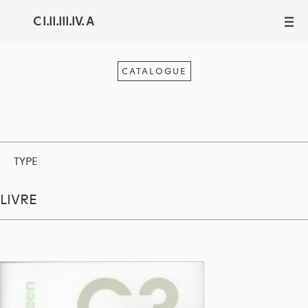
C I.II.III.IV. A
III
CATALOGUE
TYPE
LIVRE