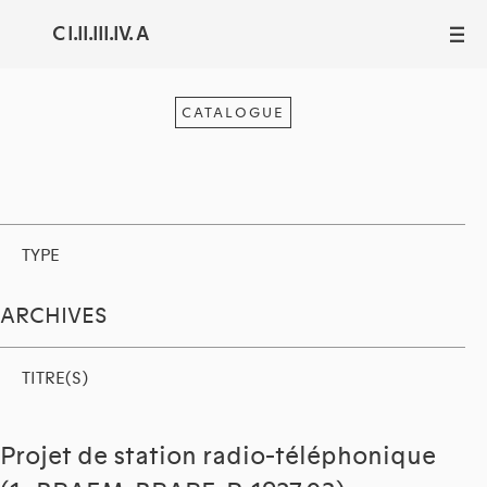
C I.II.III.IV. A
III
CATALOGUE
TYPE
ARCHIVES
TITRE(S)
Projet de station radio-téléphonique