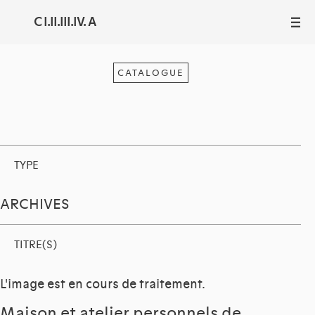
C I.II.III.IV. A
III
CATALOGUE
TYPE
ARCHIVES
TITRE(S)
L'image est en cours de traitement.
Maison et atelier personnels de