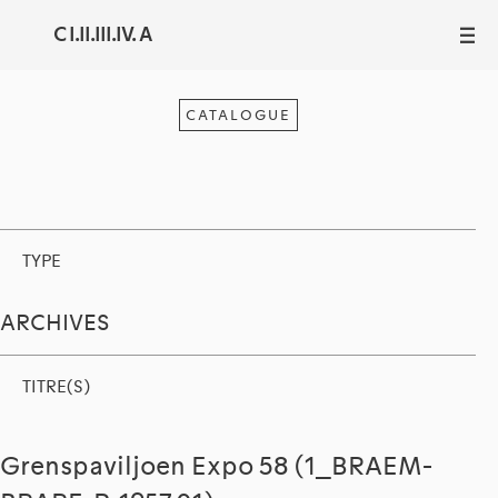
C I.II.III.IV. A
III
CATALOGUE
TYPE
ARCHIVES
TITRE(S)
Grenspaviljoen Expo 58 (1_BRAEM-