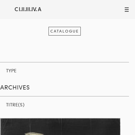
C I.II.III.IV. A
III
CATALOGUE
TYPE
ARCHIVES
TITRE(S)