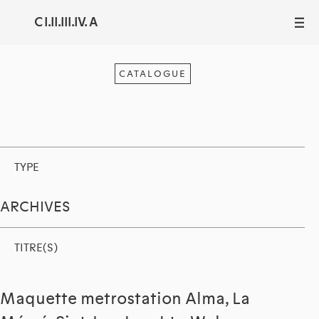
C I.II.III.IV. A
III
CATALOGUE
TYPE
ARCHIVES
TITRE(S)
Maquette metrostation Alma, La