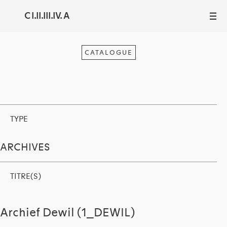
C I.II.III.IV. A
III
CATALOGUE
TYPE
ARCHIVES
TITRE(S)
Archief Dewil (1_DEWIL)