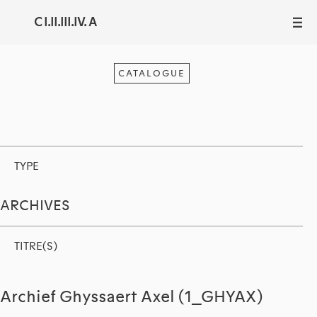
C I.II.III.IV. A
III
CATALOGUE
TYPE
ARCHIVES
TITRE(S)
Archief Ghyssaert Axel (1_GHYAX)