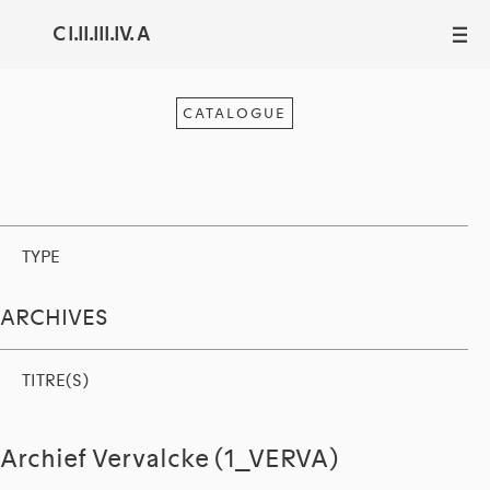
C I.II.III.IV. A
III
CATALOGUE
TYPE
ARCHIVES
TITRE(S)
Archief Vervalcke (1_VERVA)