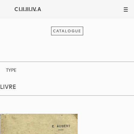
C I.II.III.IV. A
III
CATALOGUE
TYPE
LIVRE