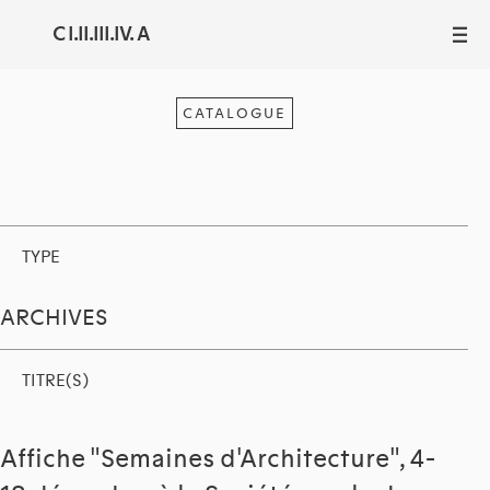
C I.II.III.IV. A
III
CATALOGUE
TYPE
ARCHIVES
TITRE(S)
Affiche "Semaines d'Architecture", 4-