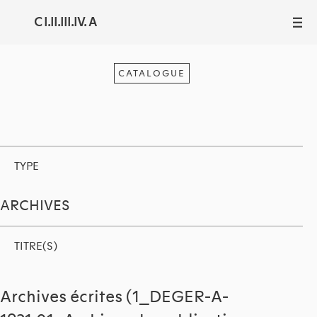
C I.II.III.IV. A
III
CATALOGUE
TYPE
ARCHIVES
TITRE(S)
Archives écrites (1_DEGER-A-