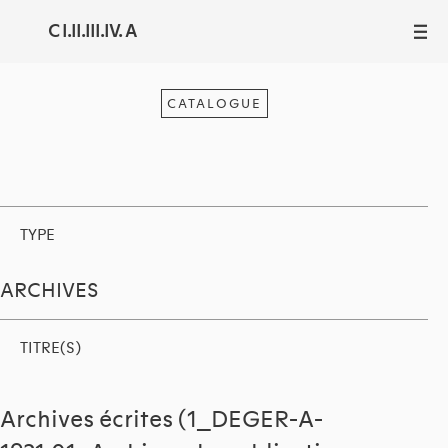
C I.II.III.IV. A
III
CATALOGUE
TYPE
ARCHIVES
TITRE(S)
Archives écrites (1_DEGER-A-