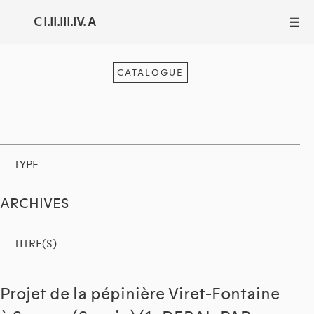
C I.II.III.IV. A
III
CATALOGUE
TYPE
ARCHIVES
TITRE(S)
Projet de la pépinière Viret-Fontaine