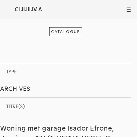
C I.II.III.IV. A
III
CATALOGUE
TYPE
ARCHIVES
TITRE(S)
Woning met garage Isador Efrone,