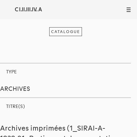
C I.II.III.IV. A
III
CATALOGUE
TYPE
ARCHIVES
TITRE(S)
Archives imprimées (1_SIRAI-A-