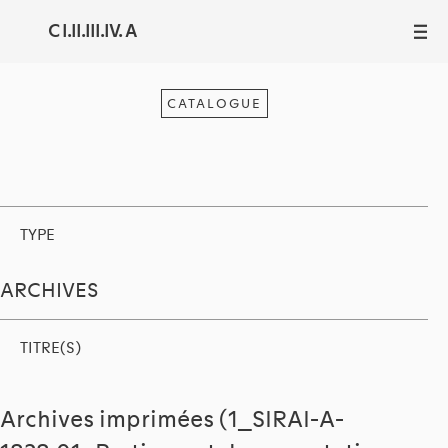
C I.II.III.IV. A
III
CATALOGUE
TYPE
ARCHIVES
TITRE(S)
Archives imprimées (1_SIRAI-A-