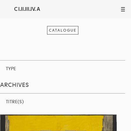
C I.II.III.IV. A
III
CATALOGUE
TYPE
ARCHIVES
TITRE(S)