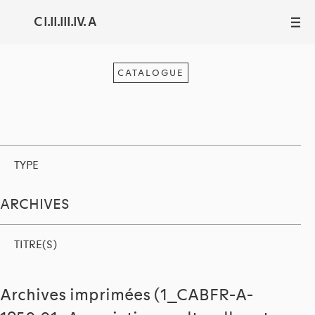
C I.II.III.IV. A
III
CATALOGUE
TYPE
ARCHIVES
TITRE(S)
Archives imprimées (1_CABFR-A-