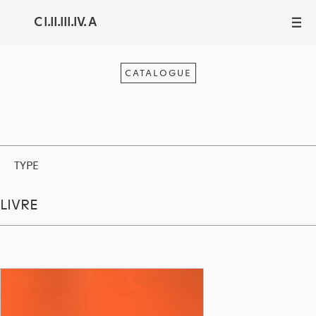
C I.II.III.IV. A
III
CATALOGUE
TYPE
LIVRE