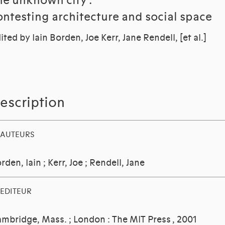
he unknown city :
ontesting architecture and social space
ited by Iain Borden, Joe Kerr, Jane Rendell, [et al.]
escription
AUTEURS
rden, Iain
;
Kerr, Joe
;
Rendell, Jane
EDITEUR
mbridge, Mass. ; London : The MIT Press
, 2001