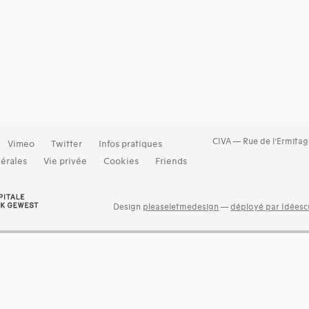
CIVA — Rue de l’Ermitag
Vimeo
Twitter
Infos pratiques
érales
Vie privée
Cookies
Friends
Design
pleaseletmedesign
—
déployé par Idéescu