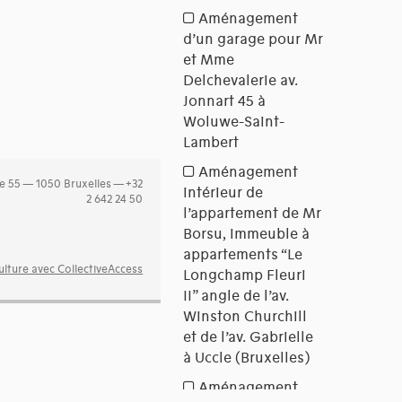
e 55 — 1050 Bruxelles — +32
2 642 24 50
lture avec CollectiveAccess