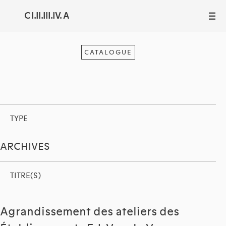
C I.II.III.IV. A
III
CATALOGUE
TYPE
ARCHIVES
TITRE(S)
Agrandissement des ateliers des