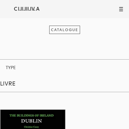
C I.II.III.IV. A
III
CATALOGUE
TYPE
LIVRE