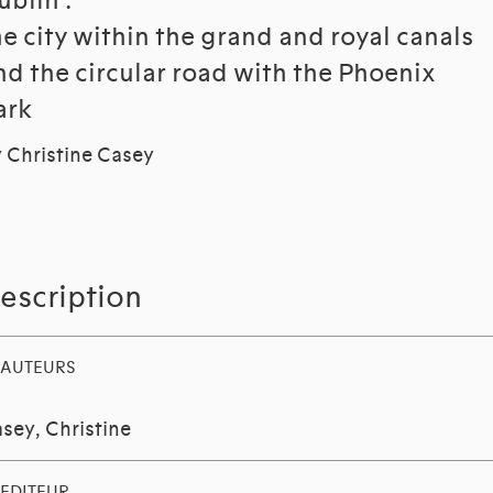
ublin :
he city within the grand and royal canals
nd the circular road with the Phoenix
ark
 Christine Casey
escription
AUTEURS
sey, Christine
EDITEUR