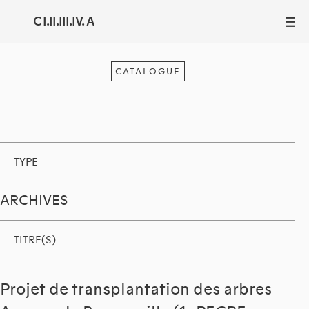
C I.II.III.IV. A
III
CATALOGUE
TYPE
ARCHIVES
TITRE(S)
Projet de transplantation des arbres