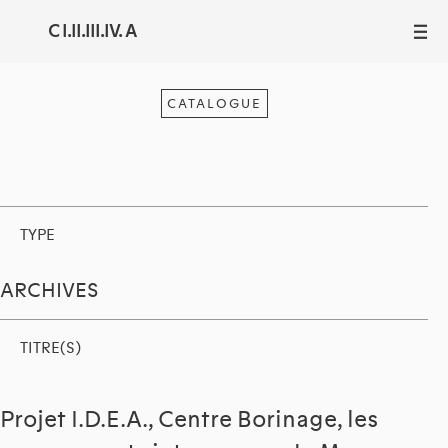
C I.II.III.IV. A
III
CATALOGUE
TYPE
ARCHIVES
TITRE(S)
Projet I.D.E.A., Centre Borinage, les