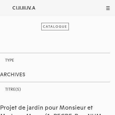
C I.II.III.IV. A
III
CATALOGUE
TYPE
ARCHIVES
TITRE(S)
Projet de jardin pour Monsieur et