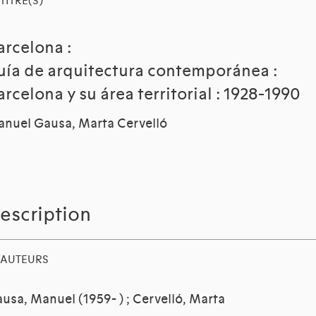
TITRE(S)
arcelona :
uía de arquitectura contemporánea :
arcelona y su área territorial : 1928-1990
nuel Gausa, Marta Cervelló
escription
AUTEURS
usa, Manuel (1959- )
;
Cervelló, Marta