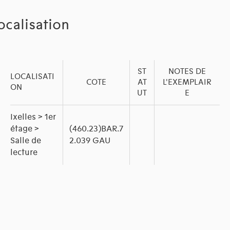
ocalisation
ST
NOTES DE
LOCALISATI
COTE
AT
L'EXEMPLAIR
ON
UT
E
Ixelles > 1er
étage >
(460.23)BAR.7
Salle de
2.039 GAU
lecture