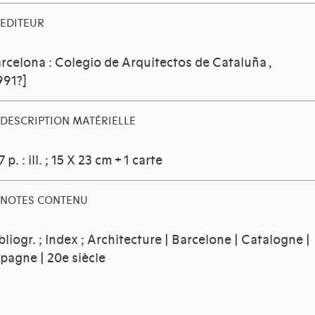
EDITEUR
rcelona : Colegio de Arquitectos de Cataluña
,
991?]
DESCRIPTION MATÉRIELLE
7 p. : ill. ; 15 X 23 cm + 1 carte
NOTES CONTENU
bliogr. ; Index ; Architecture | Barcelone | Catalogne |
pagne | 20e siècle