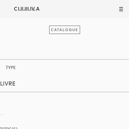
C I.II.III.IV. A
III
CATALOGUE
TYPE
LIVRE