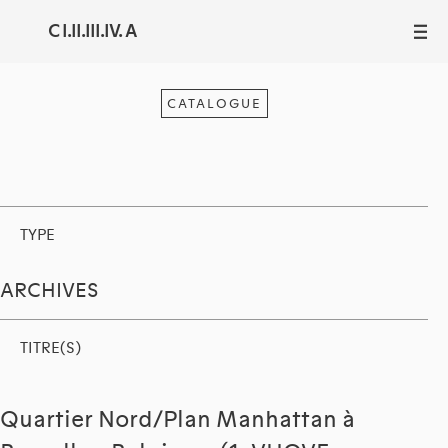
C I.II.III.IV. A
III
CATALOGUE
TYPE
ARCHIVES
TITRE(S)
Quartier Nord/Plan Manhattan à