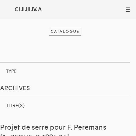
C I.II.III.IV. A
III
CATALOGUE
TYPE
ARCHIVES
TITRE(S)
Projet de serre pour F. Peremans