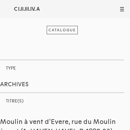
C I.II.III.IV. A
III
CATALOGUE
TYPE
ARCHIVES
TITRE(S)
Moulin à vent d'Evere, rue du Moulin