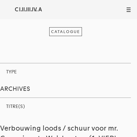
C I.II.III.IV. A
III
CATALOGUE
TYPE
ARCHIVES
TITRE(S)
Verbouwing loods / schuur voor mr.