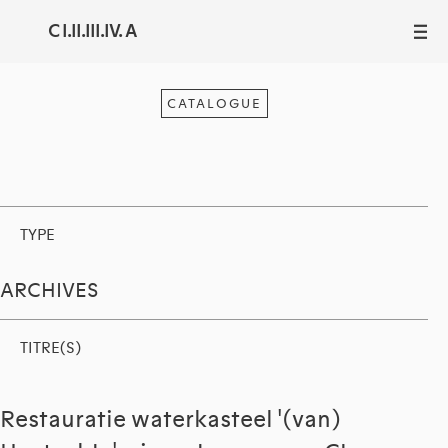
C I.II.III.IV. A
III
CATALOGUE
TYPE
ARCHIVES
TITRE(S)
Restauratie waterkasteel '(van)