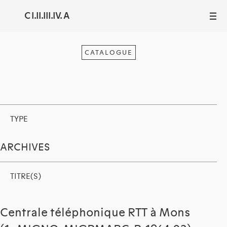
C I.II.III.IV. A
III
CATALOGUE
TYPE
ARCHIVES
TITRE(S)
Centrale téléphonique RTT à Mons